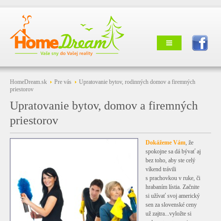
HomeDream.sk
Pre vás
Upratovanie bytov, rodinných domov a firemných
priestorov
Upratovanie bytov, domov a firemných
priestorov
Dokážeme Vám
, že
spokojne sa dá bývať aj
bez toho, aby ste celý
víkend trávili
s prachovkou v ruke, či
hrabaním lístia. Začnite
si užívať svoj americký
sen za slovenské ceny
už zajtra...vyložte si