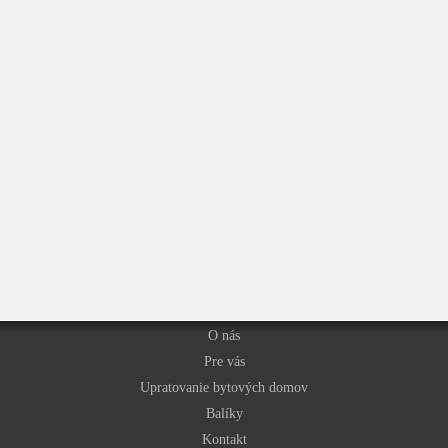
O nás
Pre vás
Upratovanie bytových domov
Balíky
Kontakt