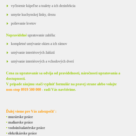
vyčistenie kúpeľne a toalety a ich dezinfekcia
umytie kuchynskej linky, drezu
polievanie kvetov
Nepravidelné
upratovanie zahŕňa:
kompletné umývanie okien a ich rámov
umývanie interiérových žalúzií
umývanie interiérových a vchodových dverí
Cena za upratovanie sa odvíja od pravidelnosti, náročnosti upratovania a
dostupnosti.
V prípade záujmu stačí vyplniť formulár na pravej strane alebo volajte
non-stop
0919 500 000
- radi Vás navštívime.
Ďalej vieme pre Vás zabezpečiť :
•
murárske práce
•
maliarske práce
•
vodoinštalatérske práce
•
elekrikárske práce