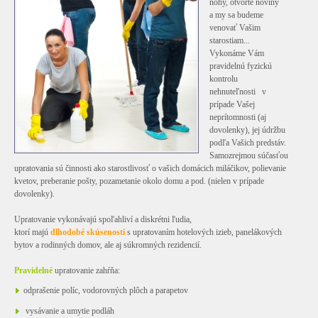
nohy, otvorte noviny
a my sa budeme
venovať Vašim
starostiam...
Vykonáme Vám
pravidelnú fyzickú
kontrolu
nehnuteľnosti v
prípade Vašej
neprítomnosti (aj
dovolenky), jej údržbu
podľa Vašich predstáv.
Samozrejmou súčasťou
upratovania sú činnosti ako starostlivosť o vašich domácich miláčikov, polievanie
kvetov, preberanie pošty, pozametanie okolo domu a pod. (nielen v prípade
dovolenky).
Upratovanie vykonávajú spoľahliví a diskrétni ľudia,
ktorí majú
dlhodobé skúsenosti
s upratovaním hotelových izieb, panelákových
bytov a rodinných domov, ale aj súkromných rezidencií.
Pravidelné
upratovanie zahŕňa:
odprašenie políc, vodorovných plôch a parapetov
vysávanie a umytie podláh